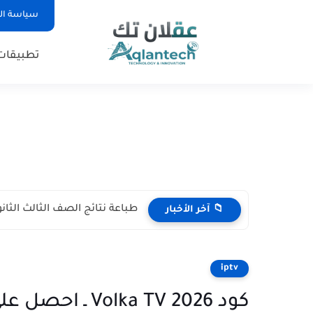
سياسة ا
تطبيقات
طباعة نتائج الصف الثالث الثانو
📁 آخر الأخبار
iptv
كود Volka TV 2026 ـ احصل على فولكا تي في بخطوات بسيطة