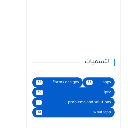
التسميات
Forms-designs
apps
82
33
iptv
60
problems-and-solutions
1
whatsapp
10