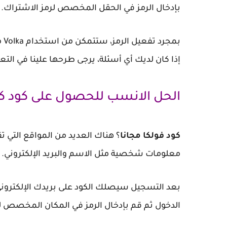
بإدخال الرمز في الحقل المخصص لرمز الاشتراك.
بمجرد تفعيل الرمز، ستتمكن من استخدام Volka مجانًا لفترة معينة من الوقت، عادة أسبوع أو شهر.
إذا كان لديك أي أسئلة، يرجى طرحها علينا في التع
الحل الانسب للحصول على كود كود Volka TV بطريقة مج
كود فولكا مجانا
؟ هناك العديد من المواقع التي 
معلومات شخصية مثل الاسم والبريد الإلكتروني.
بعد التسجيل سيصلك الكود على بريدك الإلكتروني
الدخول ثم قم بإدخال الرمز في المكان المخصص ل